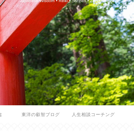
Japanese Wisdom • Reiki • Shrines • Zen • Nature
は
東洋の叡智ブログ
人生相談コーチング