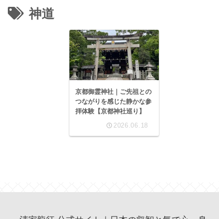
神道
京都御霊神社｜ご先祖との
つながりを感じた静かな参
拝体験【京都神社巡り】
2026.06.18