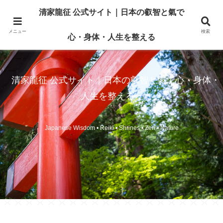
清家龍征 公式サイト｜日本の叡智と氣で
メニュー
検索
心・身体・人生を整える
清家龍征 公式サイト｜日本の叡智と氣で心・身体・
人生を整える
Japanese Wisdom • Reiki • Shrines • Zen • Nature